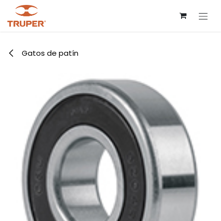
Ir al contenido
Gatos de patín