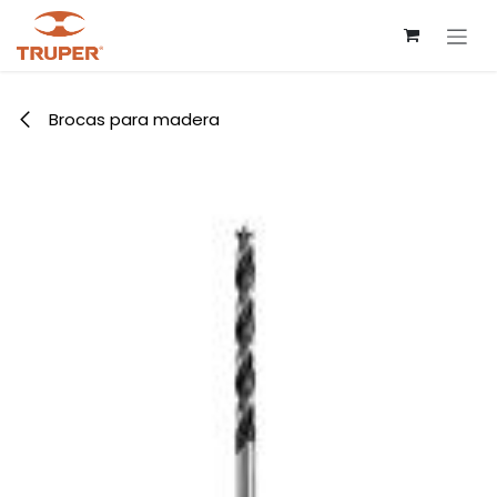
Ir al contenido
Brocas para madera