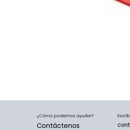
¿Cómo podemos ayudar?
Escrí
Contáctenos
con