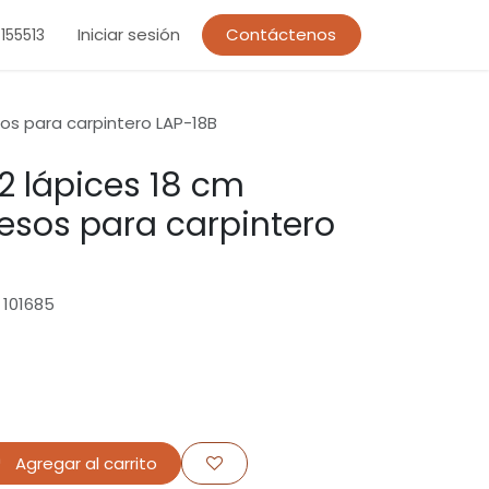
Iniciar sesión
Contáctenos
155513
esos para carpintero LAP-18B
 2 lápices 18 cm
uesos para carpintero
 101685
Agregar al carrito