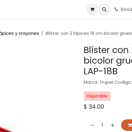
nes
Ferrasa
8444
ápices y crayones
Blíster con 2 lápices 18 cm bicolor gru
Blíster con
bicolor gr
LAP-18B
Marca: Truper Codigo:
Disponible
$
34.00