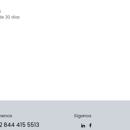
s
de 30 días
menos
Síganos
​​​+5​2​ ​8​4​4​ ​4​1​5​ 5​5​1​3​​​​​​​​​​​​​​