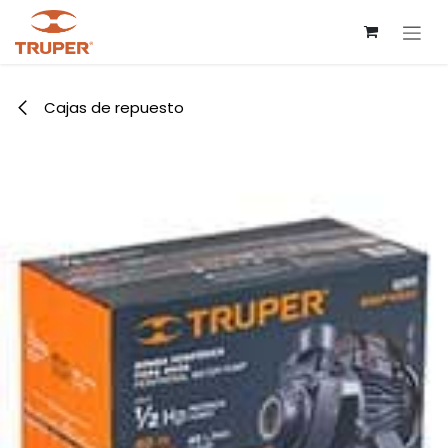
Ir al contenido
Cajas de repuesto