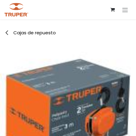
Ir al contenido
Cajas de repuesto