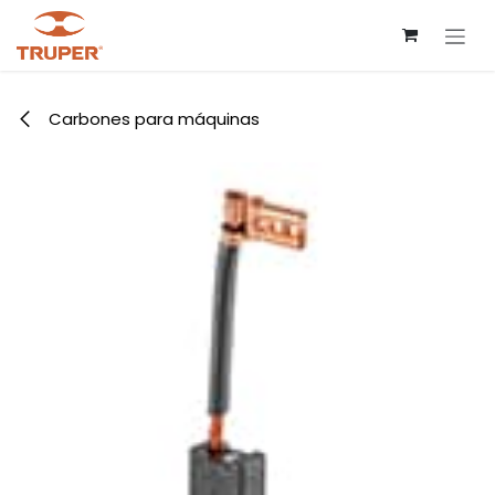
Ir al contenido
Carbones para máquinas