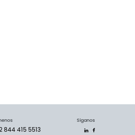
menos
Síganos
​​​+5​2​ ​8​4​4​ ​4​1​5​ 5​5​1​3​​​​​​​​​​​​​​