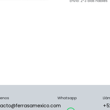
Envío: 2-3 días hábiles
benos
Whatsapp
Llá
tacto@ferrasamexico.com
​​​​​​​​​