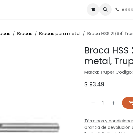
nes
Ferrasa
8444
rocas
Brocas
Brocas para metal
Broca HSS 21/64' Tru
Broca HSS 2
metal, Tru
Marca: Truper Codigo:
$
93.49
Términos y condicione
Grantía de devolución 