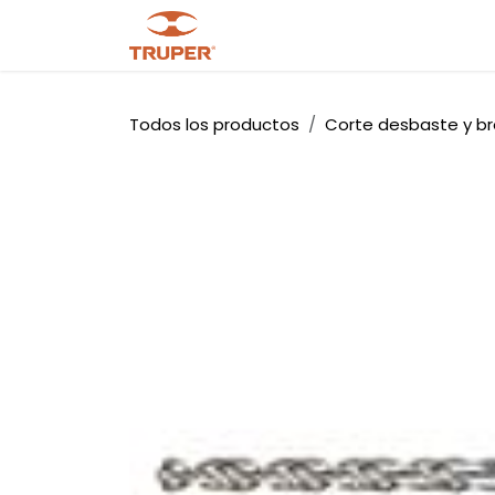
Ir al contenido
Tienda
Noticias
Promocio
Todos los productos
Corte desbaste y b