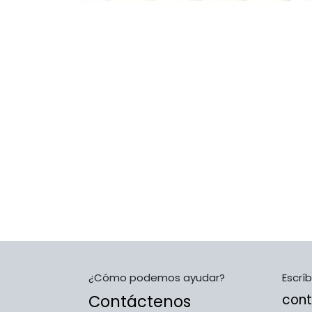
¿Cómo podemos ayudar?
Escrí
Contáctenos
con