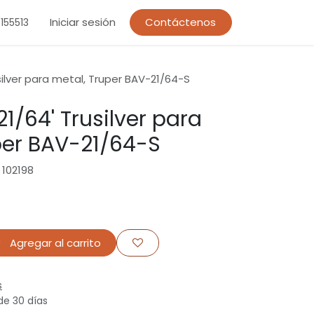
Iniciar sesión
Contáctenos
155513
silver para metal, Truper BAV-21/64-S
1/64' Trusilver para
per BAV-21/64-S
 102198
Agregar al carrito
s
de 30 días