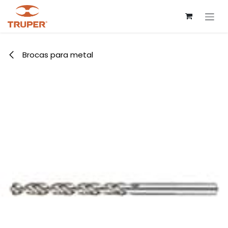
Ir al contenido
Brocas para metal