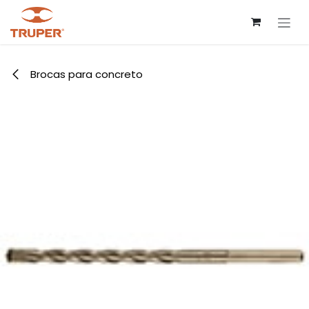
Ir al contenido
Brocas para concreto