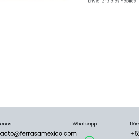
Envío: 2-3 días hábiles
benos
Whatsapp
Llá
tacto@ferrasamexico.com
​​​​​​​​​