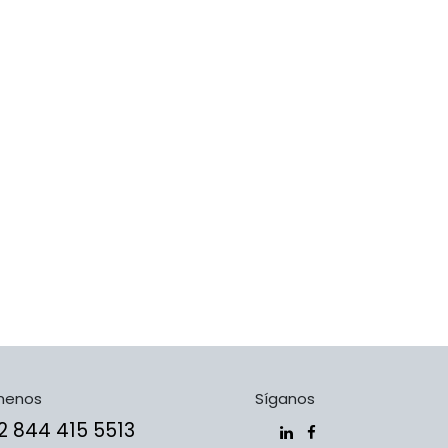
menos
Síganos
​​​+5​2​ ​8​4​4​ ​4​1​5​ 5​5​1​3​​​​​​​​​​​​​​