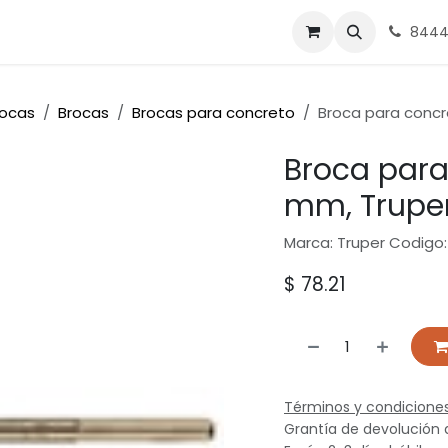
nes
Ferrasa
8444
rocas
Brocas
Brocas para concreto
Broca para concr
Broca para
mm, Trupe
Marca: Truper Codigo:
$
78.21
Términos y condicione
Grantía de devolución 