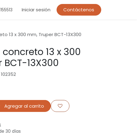
Iniciar sesión
Contáctenos
155513
eto 13 x 300 mm, Truper BCT-13X300
 concreto 13 x 300
r BCT-13X300
 102352
Agregar al carrito
s
de 30 días