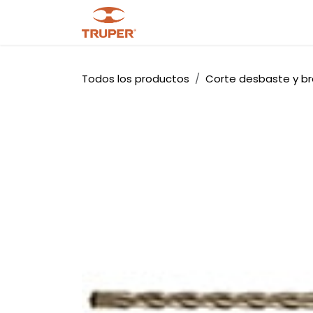
Ir al contenido
Tienda
Noticias
Promocio
Todos los productos
Corte desbaste y b