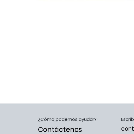
¿Cómo podemos ayudar?
Escrí
Contáctenos
con