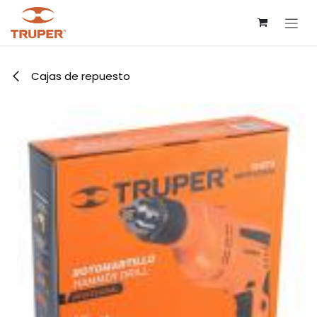
Ir al contenido
Cajas de repuesto