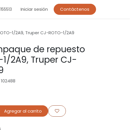
Iniciar sesión
Contáctenos
155513
OTO-1/2A9, Truper CJ-ROTO-1/2A9
mpaque de repuesto
1/2A9, Truper CJ-
9
 102488
Agregar al carrito
s