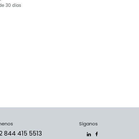
de 30 días
menos
Síganos
​​​+5​2​ ​8​4​4​ ​4​1​5​ 5​5​1​3​​​​​​​​​​​​​​