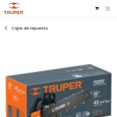
Ir al contenido
Cajas de repuesto