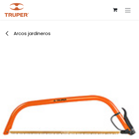
Ir al contenido
Arcos jardineros