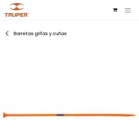
Ir al contenido
Barretas grifas y cuñas