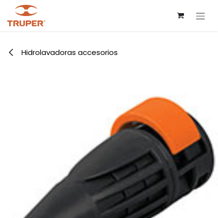
Ir al contenido
Hidrolavadoras accesorios