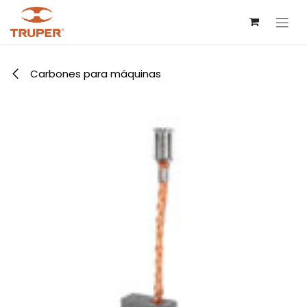
Ir al contenido
Carbones para máquinas