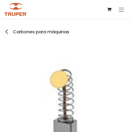
Ir al contenido
Carbones para máquinas