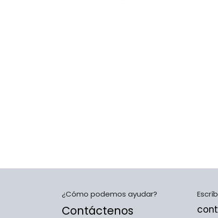
¿Cómo podemos ayudar?
Escrí
Contáctenos
con