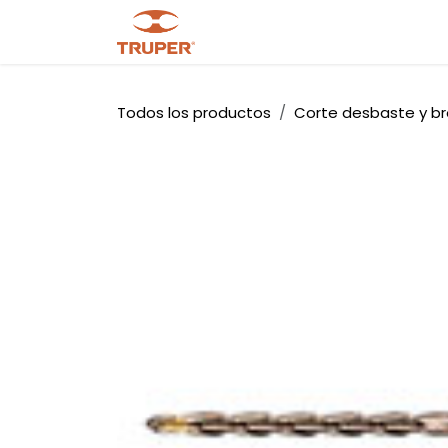
Ir al contenido
Tienda
Noticias
Promocio
Todos los productos
Corte desbaste y b