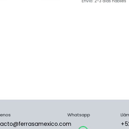
Envío: 2-3 días hábiles
benos
Whatsapp
Llá
tacto@ferrasamexico.com
​​​​​​​​​