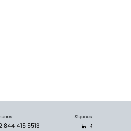
menos
Síganos
​​​+5​2​ ​8​4​4​ ​4​1​5​ 5​5​1​3​​​​​​​​​​​​​​