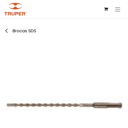
Ir al contenido
Brocas SDS