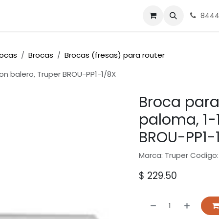
nes
Ferrasa
8444
rocas
Brocas
Brocas (fresas) para router
con balero, Truper BROU-PP1-1/8X
Broca para
paloma, 1-1
BROU-PP1-
Marca: Truper Codigo:
$
229.50