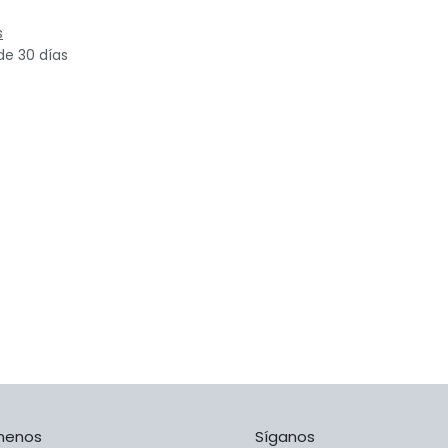
s
de 30 días
menos
Síganos