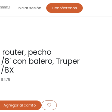
Iniciar sesión
Contáctenos
155513
 router, pecho
/8' con balero, Truper
1/8X
 11479
Agregar al carrito