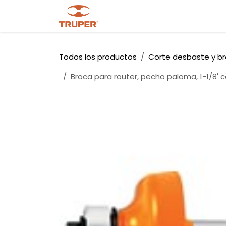
Ir al contenido
Tienda
Noticias
Promocio
Todos los productos
Corte desbaste y b
Broca para router, pecho paloma, 1-1/8' 