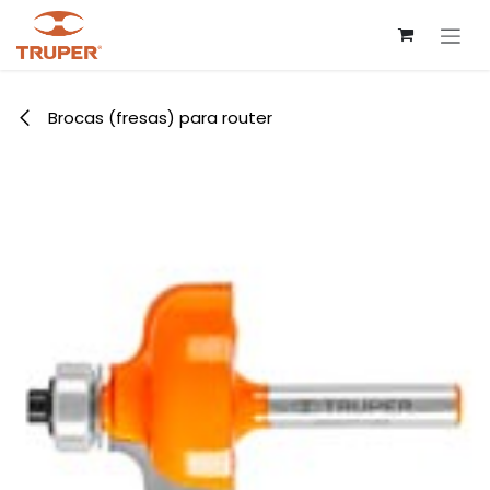
Ir al contenido
Brocas (fresas) para router