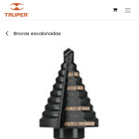
Ir al contenido
Brocas escalonadas