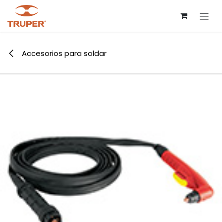
Ir al contenido
Accesorios para soldar