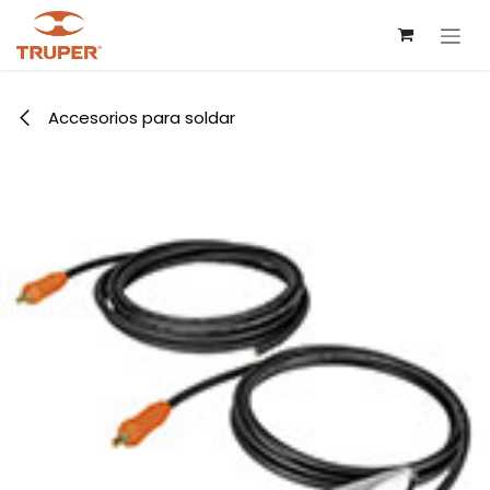
Ir al contenido
Accesorios para soldar