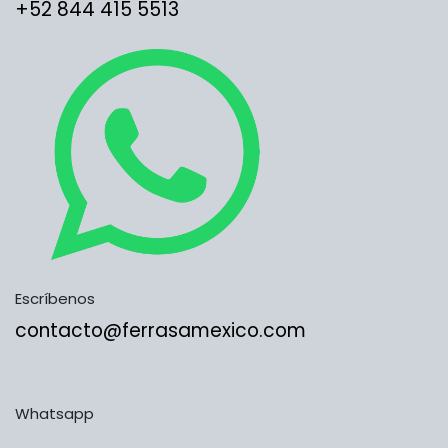
​​​​​​​​​​​​+5​2​ ​8​4​4​ ​4​1​5​ 5​5​1​3​​​​​​​​​​​​​​
Escríbenos
contacto@ferrasamexico.com
Whatsapp