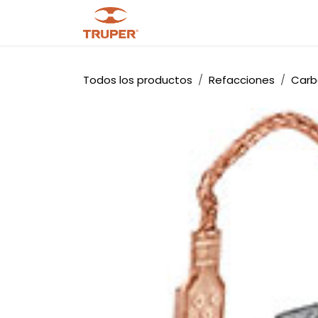
Ir al contenido
Tienda
Noticias
Promocio
Todos los productos
Refacciones
Carb