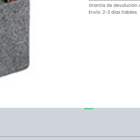
Grantía de devolución 
Envío: 2-3 días hábiles
benos
Whatsapp
Llá
tacto@ferrasamexico.com
​​​​​​​​​