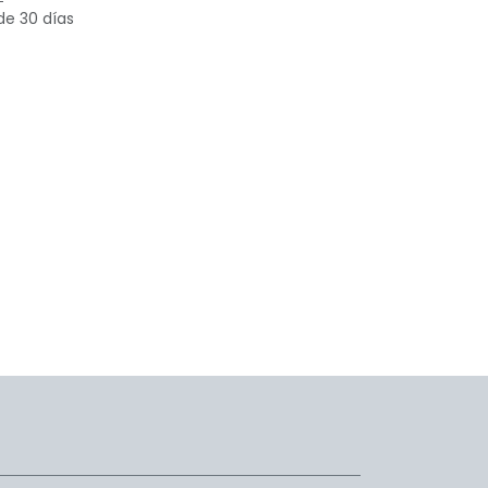
de 30 días
menos
Síganos
​​​+5​2​ ​8​4​4​ ​4​1​5​ 5​5​1​3​​​​​​​​​​​​​​