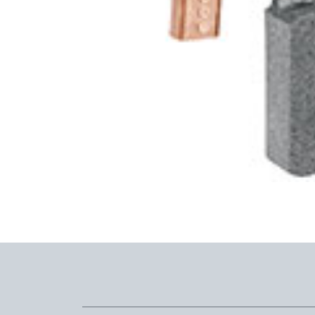
¿Cómo podemos ayudar?
Escrí
Contáctenos
con