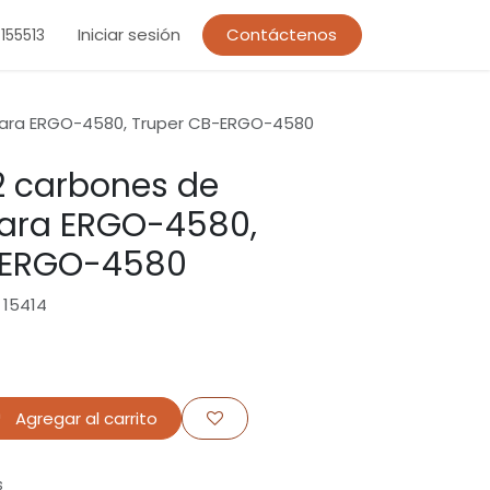
Iniciar sesión
Contáctenos
155513
para ERGO-4580, Truper CB-ERGO-4580
2 carbones de
para ERGO-4580,
-ERGO-4580
 15414
Agregar al carrito
s