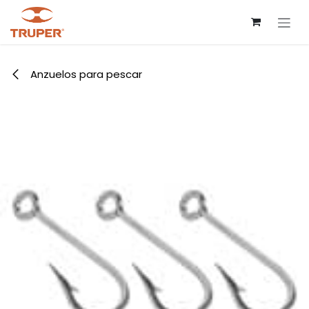
Ir al contenido
Anzuelos para pescar