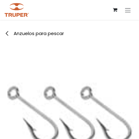
Ir al contenido
Anzuelos para pescar