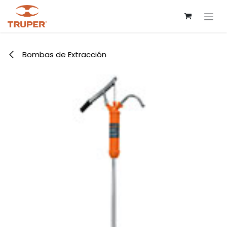
Ir al contenido
Bombas de Extracción