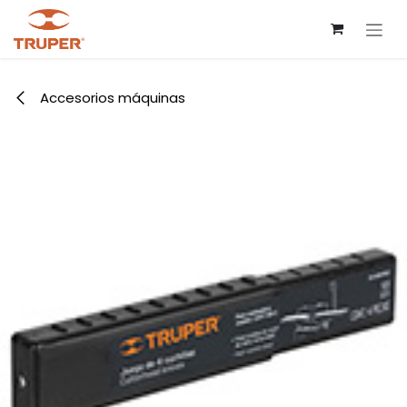
Ir al contenido
Accesorios máquinas