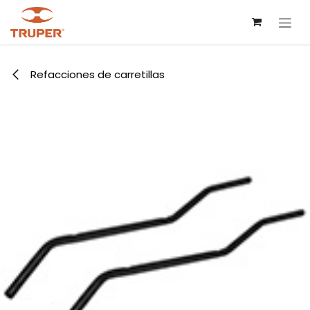
Ir al contenido
Refacciones de carretillas