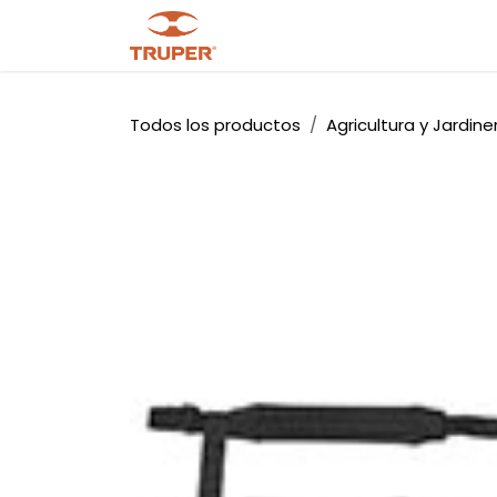
Ir al contenido
Tienda
Noticias
Promocio
Todos los productos
Agricultura y Jardine