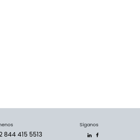
menos
Síganos
​​​+5​2​ ​8​4​4​ ​4​1​5​ 5​5​1​3​​​​​​​​​​​​​​