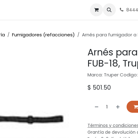
nes
Ferrasa
8444
ría
Fumigadores (refacciones)
Arnés para fumigador a 
Arnés para
FUB-18, Tr
Marca: Truper Codigo:
$
501.50
Términos y condicione
Grantía de devolución 