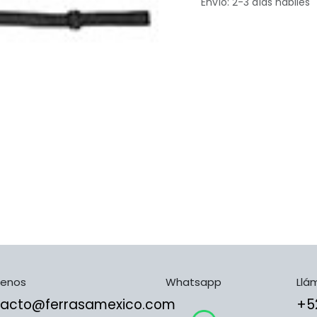
Envío: 2-3 días hábiles
benos
Whatsapp
Llá
tacto@ferrasamexico.com
​​​​​​​​​