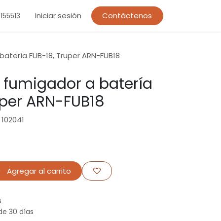
Iniciar sesión
Contáctenos
155513
batería FUB-18, Truper ARN-FUB18
 fumigador a batería
uper ARN-FUB18
 102041
Agregar al carrito
s
de 30 días