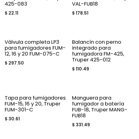
425-083
VAL-FUB18
$
22.11
$
178.51
Válvula completa LP3
Balancín con perno
para fumigadores FUM-
integrado para
12, 16 y 20 FUM-075-C
fumigadora FM-425,
Truper 425-012
$
297.50
$
110.49
Tapa para fumigadores
Manguera para
FUM-15, 16 y 20, Truper
fumigador a batería
FUM-301-C
FUB-18, Truper MANG-
FUB18
$
30.61
$
331.49