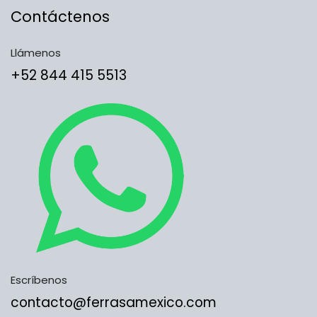
Contáctenos
Llámenos
​​​​​​​​​​​​+5​2​ ​8​4​4​ ​4​1​5​ 5​5​1​3​​​​​​​​​​​​​​
Escríbenos
contacto@ferrasamexico.com