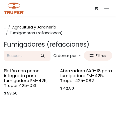
Ir al contenido
...
Agricultura y Jardinería
Fumigadores (refacciones)
Fumigadores (refacciones)
Ordenar por
Filtros
Pistón con perno
Abrazadera SX9-18 para
integrado para
fumigadora FM-425,
fumigadora FM-425,
Truper 425-082
Truper 425-031
$
42.50
$
59.50