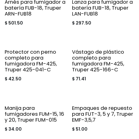
Arnés para fumigador a
Lanza para fumigador a
batería FUB-18, Truper
batería FUB-18, Truper
ARN-FUB18
LAN-FUB18
$
501.50
$
297.50
Protector con perno
Vástago de plástico
completo para
completo para
fumigadora FM-425,
fumigadora FM-425,
Truper 425-041-C
Truper 425-166-C
$
42.50
$
71.41
Manija para
Empaques de repuesto
fumigadores FUM-15, 16
para FUT-3, 5 y 7, Truper
y 20, Truper FUM-015
EMF-3,5,7
$
34.00
$
51.00