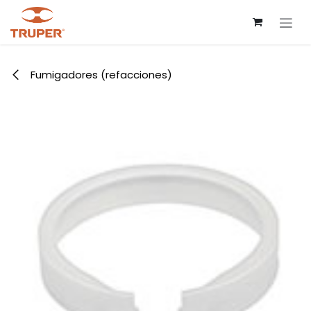
Ir al contenido
Fumigadores (refacciones)