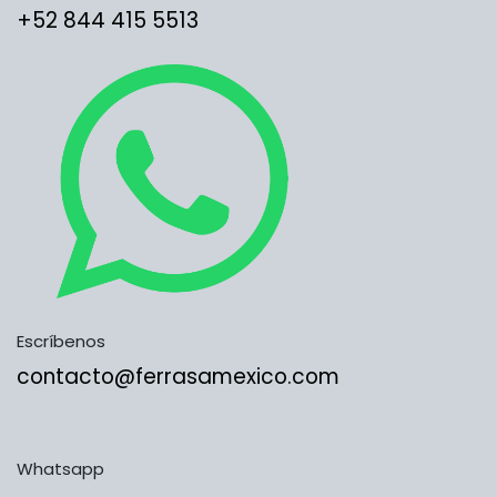
​​​​​​​​​​​​+5​2​ ​8​4​4​ ​4​1​5​ 5​5​1​3​​​​​​​​​​​​​​
Escríbenos
contacto@ferrasamexico.com
Whatsapp