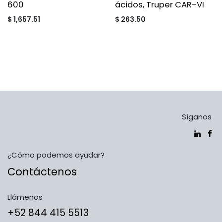
600
ácidos, Truper CAR-VI
$
1,657.51
$
263.50
Síganos
¿Cómo podemos ayudar?
Contáctenos
Llámenos
​​​​​​​​​​​​+5​2​ ​8​4​4​ ​4​1​5​ 5​5​1​3​​​​​​​​​​​​​​