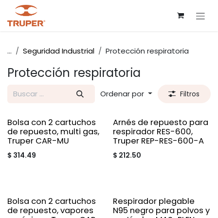
Ir al contenido
...
Seguridad Industrial
Protección respiratoria
Protección respiratoria
Ordenar por
Filtros
Bolsa con 2 cartuchos
Arnés de repuesto para
de repuesto, multi gas,
respirador RES-600,
Truper CAR-MU
Truper REP-RES-600-A
$
314.49
$
212.50
Bolsa con 2 cartuchos
Respirador plegable
de repuesto, vapores
N95 negro para polvos y