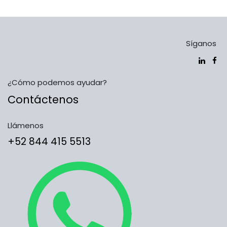
Síganos
¿Cómo podemos ayudar?
Contáctenos
Llámenos
​​​​​​​​​​​​+5​2​ ​8​4​4​ ​4​1​5​ 5​5​1​3​​​​​​​​​​​​​​