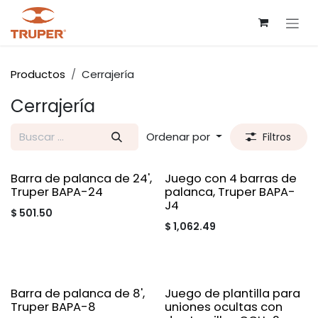
Ir al contenido
Productos
Cerrajería
Cerrajería
Ordenar por
Filtros
Barra de palanca de 24',
Juego con 4 barras de
Truper BAPA-24
palanca, Truper BAPA-
J4
$
501.50
$
1,062.49
Barra de palanca de 8',
Juego de plantilla para
Truper BAPA-8
uniones ocultas con