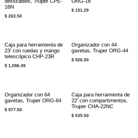
con 3 bandejas
compartimentos,
deslizables, Truper CPE-
Truper ORG-18
16N
$
151.29
$
263.50
Caja para herramienta
Organizador con 44
de 23' con ruedas y
gavetas, Truper ORG-
mango telescópico
44
CHP-23R
$
926.50
$
1,096.49
Organizador con 64
Caja para herramienta
gavetas, Truper ORG-
de 22' con
64
compartimentos,
Truper CHA-22NC
$
977.50
$
535.50