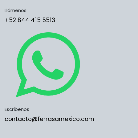
Llámenos
​​​​​​​​​​​​+5​2​ ​8​4​4​ ​4​1​5​ 5​5​1​3​​​​​​​​​​​​​​
Escríbenos
contacto@ferrasamexico.com