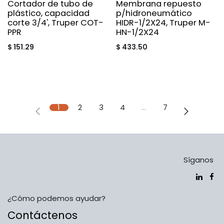
Cortador de tubo de
Membrana repuesto
plástico, capacidad
p/hidroneumático
corte 3/4', Truper COT-
HIDR-1/2X24, Truper M-
PPR
HN-1/2X24
$
151.29
$
433.50
1
2
3
4
…
7
Síganos
¿Cómo podemos ayudar?
Contáctenos