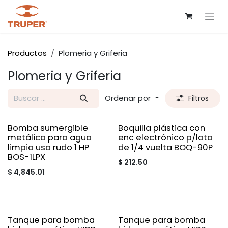
Ir al contenido
Productos
Plomeria y Griferia
Plomeria y Griferia
Ordenar por
Filtros
Bomba sumergible
Boquilla plástica con
metálica para agua
enc electrónico p/lata
limpia uso rudo 1 HP
de 1/4 vuelta BOQ-90P
BOS-1LPX
$
212.50
$
4,845.01
Tanque para bomba
Tanque para bomba