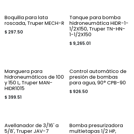
Boquilla para lata
Tanque para bomba
roscada, Truper MECH-R
hidroneumática HIDR-1-
1/2X150, Truper TN-HN-
$
297.50
1-1/2X150
$
9,265.01
Manguera para
Control automático de
hidroneumáticos de 100
presión de bombas
y 150 L, Truper MAN-
para agua, 90° CPB-90
HIDR1015
$
926.50
$
399.51
Avellanador de 3/16' a
Bomba presurizadora
5/8', Truper JAV-7
multietapas 1/2 HP,