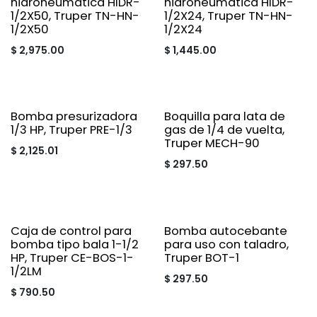
hidroneumática HIDR-
hidroneumática HIDR-
1/2X50, Truper TN-HN-
1/2X24, Truper TN-HN-
1/2X50
1/2X24
$
2,975.00
$
1,445.00
Bomba presurizadora
Boquilla para lata de
1/3 HP, Truper PRE-1/3
gas de 1/4 de vuelta,
Truper MECH-90
$
2,125.01
$
297.50
Caja de control para
Bomba autocebante
bomba tipo bala 1-1/2
para uso con taladro,
HP, Truper CE-BOS-1-
Truper BOT-1
1/2LM
$
297.50
$
790.50