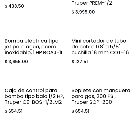
Truper PREM-1/2
$
433.50
$
3,995.00
Bomba eléctrica tipo
Mini cortador de tubo
jet para agua, acero
de cobre 1/8' a 5/8'
inoxidable, 1 HP BOAJ-1I
cuchilla 18 mm COT-16
$
3,655.00
$
127.51
Caja de control para
Soplete con manguera
bomba tipo bala 1/2 HP,
para gas, 200 PSI,
Truper CE-BOS-1/2LM2
Truper SOP-200
$
654.51
$
654.51