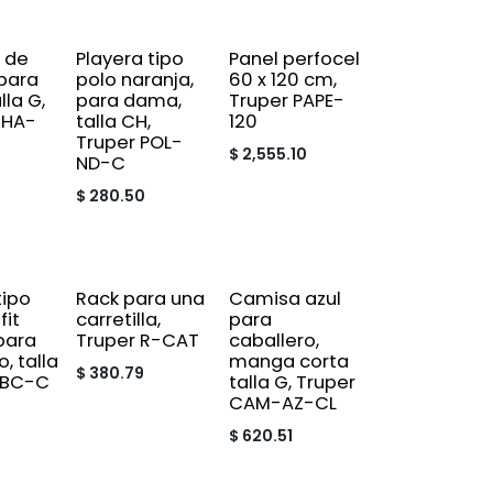
 de
Playera tipo
Panel perfocel
para
polo naranja,
60 x 120 cm,
la G,
para dama,
Truper PAPE-
CHA-
talla CH,
120
Truper POL-
$
2,555.10
ND-C
$
280.50
tipo
Rack para una
Camisa azul
fit
carretilla,
para
para
Truper R-CAT
caballero,
, talla
manga corta
$
380.79
-BC-C
talla G, Truper
CAM-AZ-CL
$
620.51