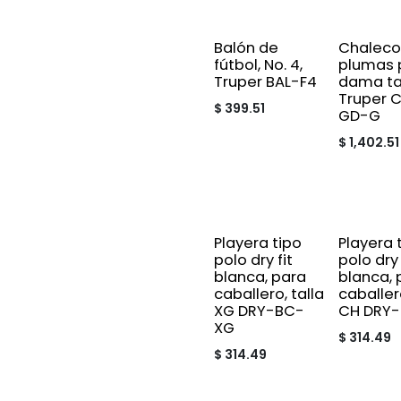
Balón de
Chaleco
fútbol, No. 4,
plumas 
Truper BAL-F4
dama tal
Truper 
$
399.51
GD-G
$
1,402.51
Playera tipo
Playera 
polo dry fit
polo dry 
blanca, para
blanca, 
caballero, talla
caballero
XG DRY-BC-
CH DRY
XG
$
314.49
$
314.49