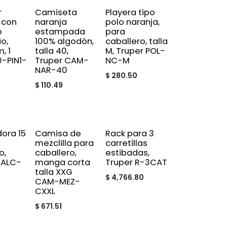
r
Camiseta
Playera tipo
 con
naranja
polo naranja,
o
estampada
para
io,
100% algodón,
caballero, talla
, 1
talla 40,
M, Truper POL-
0-PIN1-
Truper CAM-
NC-M
NAR-40
$
280.50
$
110.49
ora 15
Camisa de
Rack para 3
mezclilla para
carretillas
o,
caballero,
estibadas,
CALC-
manga corta
Truper R-3CAT
talla XXG
$
4,766.80
CAM-MEZ-
CXXL
$
671.51