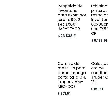
Respaldo de
Exhibido
inventario
pinturas
para exhibidor
respald
jardín, 80, 2
inventar
sec EX80-
80x80cm
JAR-2T-CR
sec EX8
CR
$
23,538.21
$
6,199.91
Camisa de
Calculad
mezclilla para
cm de
dama, manga
escritori
corta talla CH,
Truper 
Truper CAM-
15E
MEZ-DCS
$
161.51
$
671.51