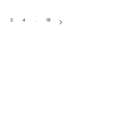
2
3
4
…
18
menos
Síganos
​​​+5​2​ ​8​4​4​ ​4​1​5​ 5​5​1​3​​​​​​​​​​​​​​
érminos de servicio
•
Política de privacidad