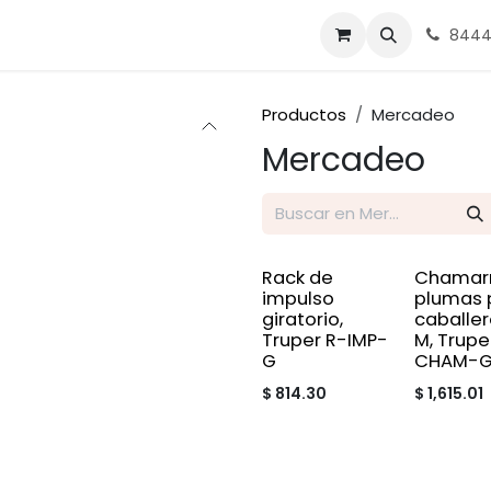
nes
Ferrasa
8444
Productos
Mercadeo
Mercadeo
Rack de
Chamar
impulso
plumas 
giratorio,
caballero
Truper R-IMP-
M, Trupe
G
CHAM-
$
814.30
$
1,615.01