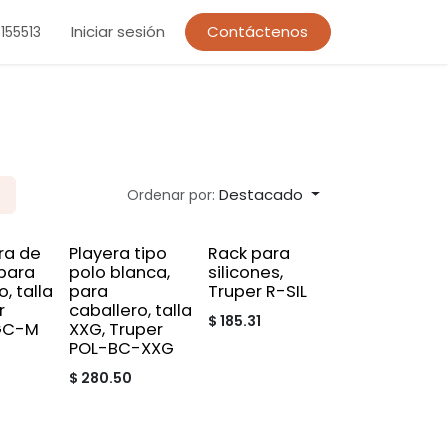
Iniciar sesión
Contáctenos
155513
Destacado
Ordenar por:
ra de
Playera tipo
Rack para
para
polo blanca,
silicones,
, talla
para
Truper R-SIL
r
caballero, talla
$
185.31
GC-M
XXG, Truper
POL-BC-XXG
$
280.50